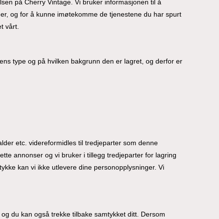
lsen på Cherry Vintage. Vi bruker informasjonen til å
inger, og for å kunne imøtekomme de tjenestene du har spurt
t vårt.
nens type og på hvilken bakgrunn den er lagret, og derfor er
ingen produkter i handlekurven.
Go To Shop
der etc. videreformidles til tredjeparter som denne
tte annonser og vi bruker i tillegg tredjeparter for lagring
ykke kan vi ikke utlevere dine personopplysninger. Vi
, og du kan også trekke tilbake samtykket ditt. Dersom