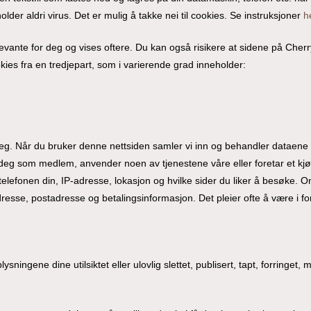
lder aldri virus. Det er mulig å takke nei til cookies. Se instruksjoner
h
ante for deg og vises oftere. Du kan også risikere at sidene på Cherry 
kies fra en tredjepart, som i varierende grad inneholder:
 deg. Når du bruker denne nettsiden samler vi inn og behandler dataene
r deg som medlem, anvender noen av tjenestene våre eller foretar et kj
elefonen din, IP-adresse, lokasjon og hvilke sider du liker å besøke. O
sse, postadresse og betalingsinformasjon. Det pleier ofte å være i forb
ysningene dine utilsiktet eller ulovlig slettet, publisert, tapt, forringet