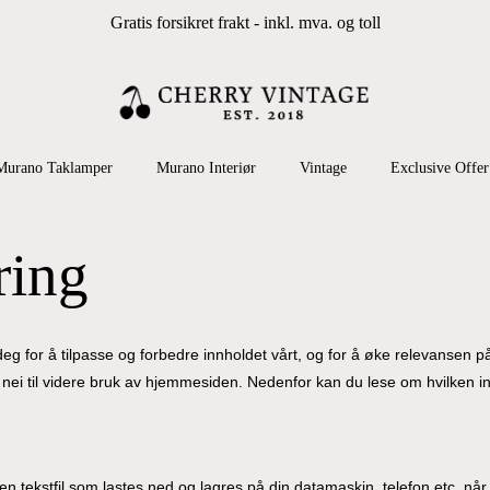
Gratis forsikret frakt - inkl. mva. og toll
Cart
 search or ESC to close
Murano Taklamper
Murano Interiør
Vintage
Exclusive Offer
ring
g for å tilpasse og forbedre innholdet vårt, og for å øke relevansen p
e nei til videre bruk av hjemmesiden. Nedenfor kan du lese om hvilken
 en tekstfil som lastes ned og lagres på din datamaskin, telefon etc. n