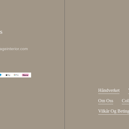
Enjo
s
Meld deg på 
ageinterior.com
johnsmith@ex
Din
e-
Jeg har lest
post
Håndverket
Om Oss
Col
Vilkår Og Beting