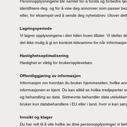
Personopplysningene blir samlet for å forstå og forbedre tj
identifisere deg, og for å vise deg annonser som passer best
etter, for eksempel ved å sende deg nyhetsbrev. Utover dette
Lagringsperiode
Vi lagrer opplysningene i den tiden loven tillater. Vi slett
det ikke mulig å gi en konkret tidsramme for når informasjon
Hastighetsoptimalisering
Hastighet er viktig for brukeropplevelsen.
Offentliggjøring av informasjon
Informasjon om hvordan du bruker hjemmesiden, hvilke annons
informasjonen er kjent. Du kan alltid se hvilke tredjeparter s
og behandling av data. Sistnevnte behandler data utelukken
bruker kun databehandlere i EU eller i land, hvor vi kan sørge
Innsikt og klager
Du har rett til å vite hvilke av dine personopplysninger vi