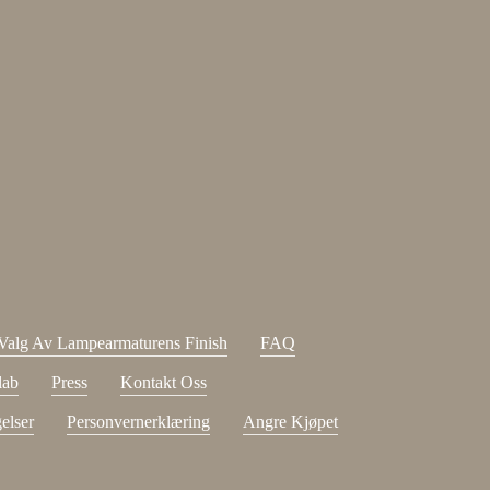
y 15 %
nyhetsbrevet vårt.
ample.com
Send
 og godtatt
kjøpsvilkår
.
Valg Av Lampearmaturens Finish
FAQ
lab
Press
Kontakt Oss
elser
Personvernerklæring
Angre Kjøpet