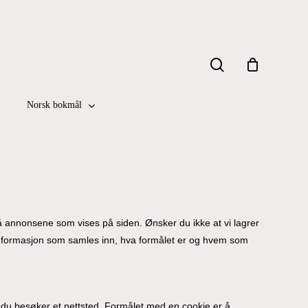
Close
search
Cart
Norsk bokmål
å annonsene som vises på siden. Ønsker du ikke at vi lagrer
 informasjon som samles inn, hva formålet er og hvem som
år du besøker et nettsted. Formålet med en cookie er å