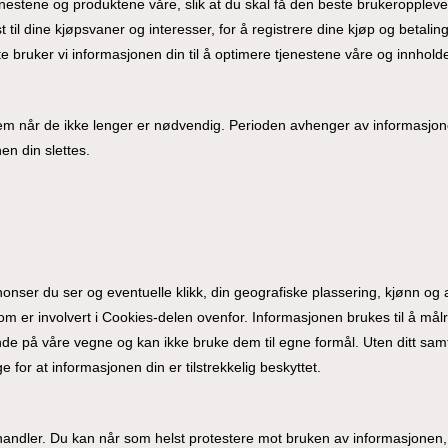
enestene og produktene våre, slik at du skal få den beste brukeroppleve
 til dine kjøpsvaner og interesser, for å registrere dine kjøp og betal
 bruker vi informasjonen din til å optimere tjenestene våre og innholde
er dem når de ikke lenger er nødvendig. Perioden avhenger av informasjo
en din slettes.
Du har 
er du ser og eventuelle klikk, din geografiske plassering, kjønn og al
om er involvert i Cookies-delen ovenfor. Informasjonen brukes til å målre
de på våre vegne og kan ikke bruke dem til egne formål. Uten ditt samt
 for at informasjonen din er tilstrekkelig beskyttet.
 behandler. Du kan når som helst protestere mot bruken av informasjonen