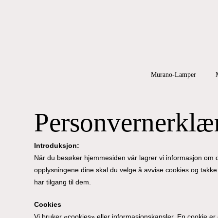
Skip
to
main
content
Products
search
Hit enter to
Murano-Lamper
Personvernerklæ
Introduksjon:
Når du besøker hjemmesiden vår lagrer vi informasjon om de
opplysningene dine skal du velge å avvise cookies og takk
har tilgang til dem.
Cookies
Vi bruker «cookies» eller informasjonskapsler. En cookie er