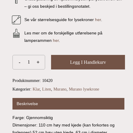
– gi oss beskjed i bestillingsnotatet.
Se vår størrelsesguide for lysekroner
her
.
Les mer om de forskjellige utførelsene på
lamperammen
her
.
Legg I Handlekurv
Produktnummer:
10420
Du har ingen produkter i handlekurven.
Kategorier:
Klar
,
Liten
,
Murano
,
Murano lysekrone
Beskrivelse
Go To Shop
Farge: Gjennomsiktig
Dimensjoner: 110 cm høy med kjede (kan forkortes og
forlenges) 52 cm høy uten kjede, 63 cm i diameter.