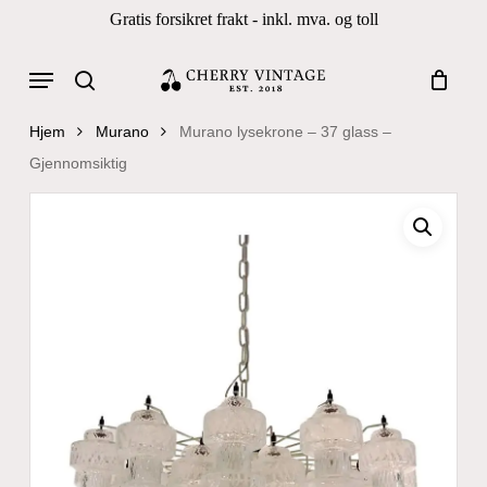
Skip
Gratis forsikret frakt - inkl. mva. og toll
to
Close
Cart
Cart
main
Menu
Products
content
search
search
Hjem
Murano
Murano lysekrone – 37 glass –
Gjennomsiktig