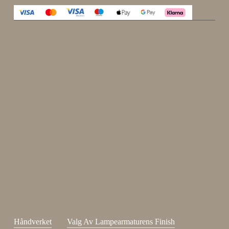
Enjoy 15 %
Meld deg på nyhetsbrevet vårt.
johnsmith@example.com
Send
Din
e-
Jeg har lest og godtatt
kjøpsvilkår
.
post
Håndverket
Valg Av Lampearmaturens Finish