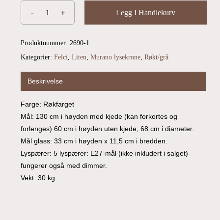
Legg I Handlekurv
Go To Shop
Produktnummer:
2690-1
Kategorier:
Felci
,
Liten
,
Murano lysekrone
,
Røkt/grå
Beskrivelse
Farge: Røkfarget
Mål: 130 cm i høyden med kjede (kan forkortes og
forlenges) 60 cm i høyden uten kjede, 68 cm i diameter.
Mål glass: 33 cm i høyden x 11,5 cm i bredden.
Lyspærer: 5 lyspærer: E27-mål (ikke inkludert i salget)
fungerer også med dimmer.
Vekt: 30 kg.