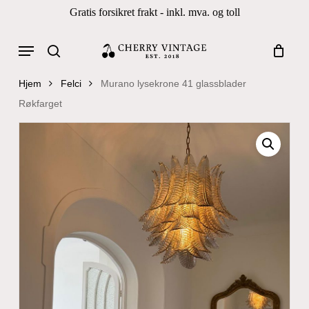
Skip
Gratis forsikret frakt - inkl. mva. og toll
to
Close
Cart
Cart
main
Menu
Products
content
search
search
Hjem
Felci
Murano lysekrone 41 glassblader
Røkfarget