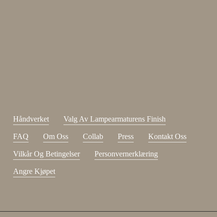
Enjoy 15 %
Meld deg på nyhetsbrevet vårt.
johnsmith@example.com
Send
Din
e-
Jeg har lest og godtatt
kjøpsvilkår
.
post
Håndverket
Valg Av Lampearmaturens Finish
FAQ
Om Oss
Collab
Press
Kontakt Oss
Vilkår Og Betingelser
Personvernerklæring
Angre Kjøpet
Delsum:
0,00
NOK