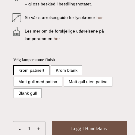
– gi oss beskjed i bestillingsnotatet.
Se vår størrelsesguide for lysekroner
her
.
Les mer om de forskjellige utførelsene på
lamperammen
her
.
Du har ingen produkter i handlekurven.
Velg lamperamme finish
Krom patinert
Krom blank
Go To Shop
Matt gull med patina
Matt gull uten patina
Blank gull
Legg I Handlekurv