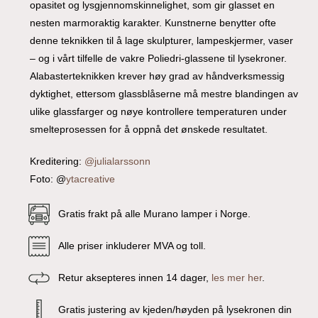
opasitet og lysgjennomskinnelighet, som gir glasset en
nesten marmoraktig karakter. Kunstnerne benytter ofte
denne teknikken til å lage skulpturer, lampeskjermer, vaser
– og i vårt tilfelle de vakre Poliedri-glassene til lysekroner.
Alabasterteknikken krever høy grad av håndverksmessig
dyktighet, ettersom glassblåserne må mestre blandingen av
ulike glassfarger og nøye kontrollere temperaturen under
smelteprosessen for å oppnå det ønskede resultatet.
Kreditering:
@julialarssonn
Foto: @
ytacreative
Gratis frakt på alle Murano lamper i Norge.
Alle priser inkluderer MVA og toll.
Retur aksepteres innen 14 dager,
les mer her
.
Gratis justering av kjeden/høyden på lysekronen din