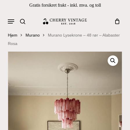
Skip
Gratis forsikret frakt - inkl. mva. og toll
to
Close
Cart
Cart
main
Menu
Products
content
search
search
Hjem
Murano
Murano Lysekrone – 48 rør – Alabaster
Rosa