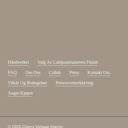
Meld deg på nyhetsbrevet vårt.
johnsmith@example.com
Send
Din
e-
Jeg har lest og godtatt
kjøpsvilkår
.
post
Håndverket
Valg Av Lampearmaturens Finish
FAQ
Om Oss
Collab
Press
Kontakt Oss
Vilkår Og Betingelser
Personvernerklæring
Angre Kjøpet
Delsum:
0,00
NOK
© 2026 Cherry Vintage Interior.