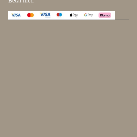
Betal med
Enjoy 15 %
Meld deg på nyhetsbrevet vårt.
johnsmith@example.com
Send
Din
e-
Jeg har lest og godtatt
kjøpsvilkår
.
post