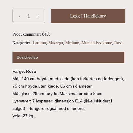
Legg I Handlekurv
Produktnummer:
8450
Kategorier:
Lattimo
,
Mazzega
,
Medium
,
Murano lysekrone
,
Rosa
Beskrivelse
Farge: Rosa
Mål: 140 cm høyde med kjede (kan forkortes og forlenges),
75 cm høyde uten kjede, 66 cm i diameter.
Du har ingen produkter i handlekurven.
Mål glass: 29 cm høyde; Maksimal bredde 8 cm
Lyspærer: 7 lyspærer: dimensjon E14 (ikke inkludert i
Go To Shop
salget) – fungerer også med dimmere.
Vekt: 27 kg.