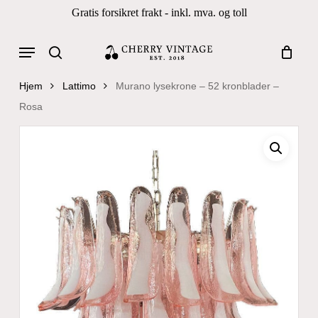
Skip
Gratis forsikret frakt - inkl. mva. og toll
to
Close
Cart
Cart
main
Menu
Products
content
search
search
Hjem
Lattimo
Murano lysekrone – 52 kronblader –
Rosa