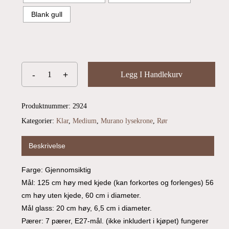
Blank gull
Du har ingen produkter i handlekurven.
Go To Shop
Legg I Handlekurv
Produktnummer:
2924
Kategorier:
Klar
,
Medium
,
Murano lysekrone
,
Rør
Beskrivelse
Farge: Gjennomsiktig
Mål: 125 cm høy med kjede (kan forkortes og forlenges) 56
cm høy uten kjede, 60 cm i diameter.
Mål glass: 20 cm høy, 6,5 cm i diameter.
Pærer: 7 pærer, E27-mål. (ikke inkludert i kjøpet) fungerer