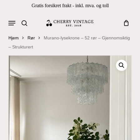
Skip
Gratis forsikret frakt - inkl. mva. og toll
to
Close
Cart
Cart
main
Menu
Products
content
search
search
Hjem
Rør
Murano-lysekrone – 52 rør – Gjennomsiktig
– Strukturert