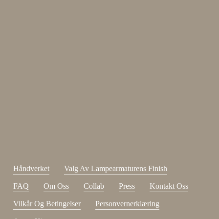
Enjoy 15 %
Meld deg på nyhetsbrevet vårt.
johnsmith@example.com
Send
Din
e-
Jeg har lest og godtatt
kjøpsvilkår
.
post
Håndverket
Valg Av Lampearmaturens Finish
FAQ
Om Oss
Collab
Press
Kontakt Oss
Vilkår Og Betingelser
Personvernerklæring