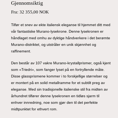
Gjennomsiktig
Fra:
32 355,00
NOK
Tilfør et snev av ekte italiensk eleganse til hjemmet ditt med
vår fantastiske Murano-lysekrone. Denne lysekronen er
håndlaget med omhu av dyktige håndverkere i det berømte
Murano-distriktet, og utstråler en unik skjønnhet og
raffinement.
Den består av 107 vakre Murano-krystallprismer, også kjent
som «Triedri», som fanger lyset på en fortryllende måte.
Disse glassprismene kommer i to forskjellige størrelser og
er montert på en solid metallramme for et subtilt preg av
eleganse. Med sin tradisjonelle italienske stil fra midten av
århundret tilfører denne lysekronen en tidløs sjarm til
enhver innredning, noe som gjør den til det perfekte
midtpunktet for ethvert rom.