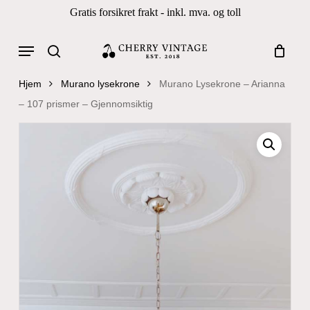
Skip
Gratis forsikret frakt - inkl. mva. og toll
to
Close
Cart
Cart
main
Menu
Products
content
search
search
Hjem
Murano lysekrone
Murano Lysekrone – Arianna
– 107 prismer – Gjennomsiktig