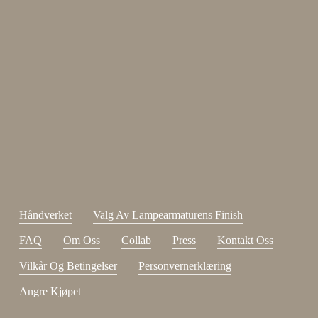
Enjoy 15 %
Meld deg på nyhetsbrevet vårt.
johnsmith@example.com
Send
Din
e-
Jeg har lest og godtatt
kjøpsvilkår
.
post
Håndverket
Valg Av Lampearmaturens Finish
FAQ
Om Oss
Collab
Press
Kontakt Oss
Vilkår Og Betingelser
Personvernerklæring
Angre Kjøpet