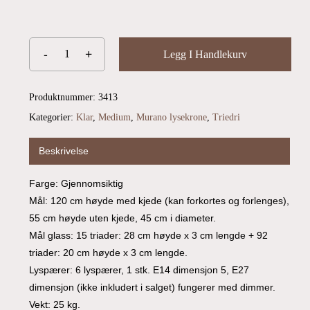
Du har ingen produkter i handlekurven.
Go To Shop
Legg I Handlekurv
Produktnummer:
3413
Kategorier:
Klar
,
Medium
,
Murano lysekrone
,
Triedri
Beskrivelse
Farge: Gjennomsiktig
Mål: 120 cm høyde med kjede (kan forkortes og forlenges),
55 cm høyde uten kjede, 45 cm i diameter.
Mål glass: 15 triader: 28 cm høyde x 3 cm lengde + 92
triader: 20 cm høyde x 3 cm lengde.
Lyspærer: 6 lyspærer, 1 stk. E14 dimensjon 5, E27
dimensjon (ikke inkludert i salget) fungerer med dimmer.
Vekt: 25 kg.