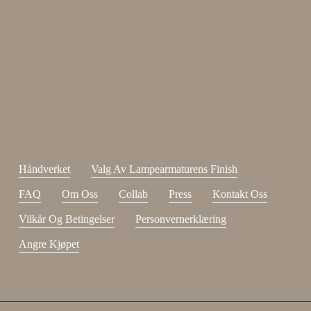
Enjoy 15 %
Meld deg på nyhetsbrevet vårt.
johnsmith@example.com
Send
Din
e-
Jeg har lest og godtatt
kjøpsvilkår
.
post
Håndverket
Valg Av Lampearmaturens Finish
FAQ
Om Oss
Collab
Press
Kontakt Oss
Vilkår Og Betingelser
Personvernerklæring
Angre Kjøpet
Delsum:
0,00
NOK