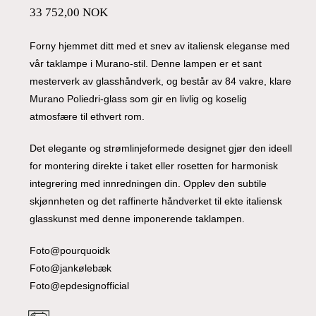
33 752,00
NOK
Forny hjemmet ditt med et snev av italiensk eleganse med
vår taklampe i Murano-stil. Denne lampen er et sant
mesterverk av glasshåndverk, og består av 84 vakre, klare
Murano Poliedri-glass som gir en livlig og koselig
atmosfære til ethvert rom.
Det elegante og strømlinjeformede designet gjør den ideell
for montering direkte i taket eller rosetten for harmonisk
integrering med innredningen din. Opplev den subtile
skjønnheten og det raffinerte håndverket til ekte italiensk
glasskunst med denne imponerende taklampen.
Foto@pourquoidk
Foto@jankølebæk
Foto@epdesignofficial