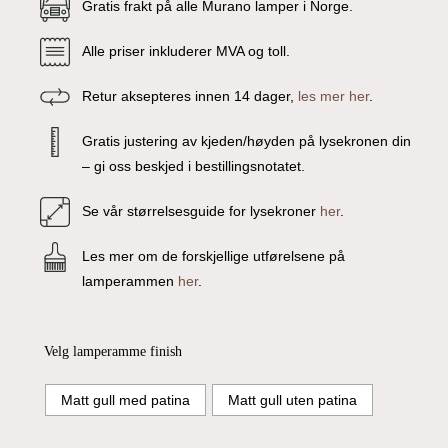
Gratis frakt på alle Murano lamper i Norge.
Alle priser inkluderer MVA og toll.
Retur aksepteres innen 14 dager,
les mer her
.
Gratis justering av kjeden/høyden på lysekronen din
– gi oss beskjed i bestillingsnotatet.
Se vår størrelsesguide for lysekroner
her
.
Les mer om de forskjellige utførelsene på
lamperammen
her
.
Velg lamperamme finish
Matt gull med patina
Matt gull uten patina
Du har ingen produkter i handlekurven.