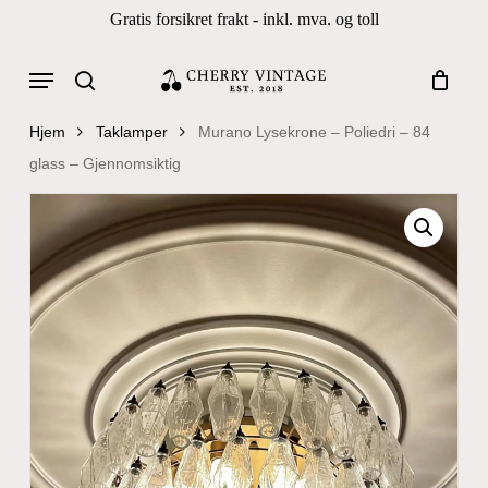
Skip
Gratis forsikret frakt - inkl. mva. og toll
to
Close
Cart
Cart
main
Menu
Products
content
search
search
Hjem
Taklamper
Murano Lysekrone – Poliedri – 84
glass – Gjennomsiktig