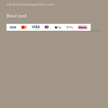
info@cherryvintageinterior.com
Betal med
Enjoy 15 %
Meld deg på nyhetsbrevet vårt.
johnsmith@example.com
Send
Din
e-
Jeg har lest og godtatt
kjøpsvilkår
.