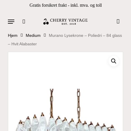
Skip
Gratis forsikret frakt - inkl. mva. og toll
to
Close
Cart
Cart
main
Menu
Products
content
search
search
Hjem
Medium
Murano Lysekrone – Poliedri – 84 glass
– Hvit Alabaster