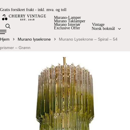
Skip
Gratis forsikret frakt - inkl. mva. og toll
to
Close
Products
Cart
Cart
main
Murano-Lamper
search
Murano Taklamper
Murano Interiør
Vintage
content
search
Exclusive Offer
Norsk bokmål
Menu
Hjem
Murano lysekrone
Murano Lysekrone – Spiral – 54
prismer – Grønn