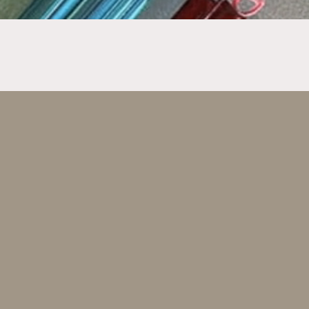
y 15 %
hetsbrevet vårt.
Send