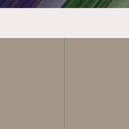
Enjo
Meld deg på ny
Din e-post