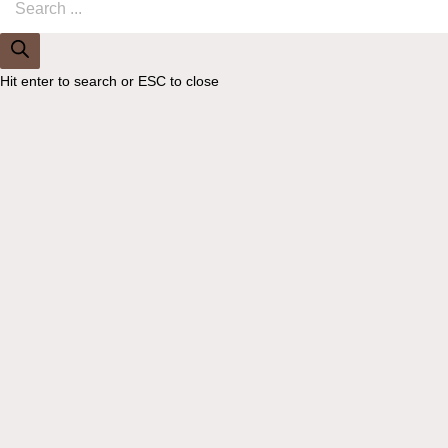
search
Hit enter to search or ESC to close
Få
15% rabatt