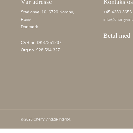
Vår adresse
Kontaks os
Stadionvej 10, 6720 Nordby,
+45 4230 3656
Fanø
info@cherryvint
Danmark
Betal med
CVR nr: DK37351237
Org.no. 928 594 327
© 2026 Cherry Vintage Interior.
Products