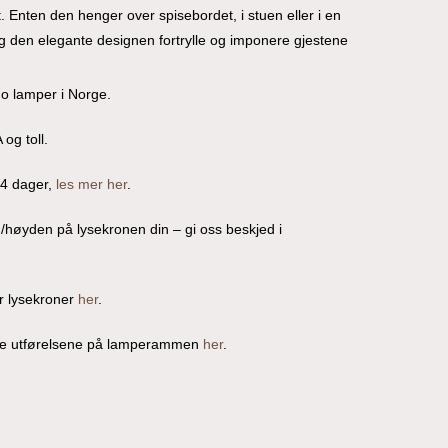
. Enten den henger over spisebordet, i stuen eller i en
t og den elegante designen fortrylle og imponere gjestene
no lamper i Norge.
 og toll.
14 dager,
les mer her
.
n/høyden på lysekronen din – gi oss beskjed i
r lysekroner
her
.
ige utførelsene på lamperammen
her
.