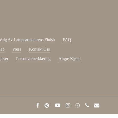
ple.com
dtatt
kjøpsvilkår
.
Valg Av Lampearmaturens Finish
FAQ
lab
Press
Kontakt Oss
elser
Personvernerklæring
Angre Kjøpet
facebook
pinterest
youtube
instagram
whatsapp
phone
email