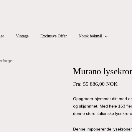
Cart
iør
Vintage
Exclusive Offer
Norsk bokmål
rfarget
Murano lysekron
Fra:
55 886,00
NOK
Oppgrader hjemmet ditt med en 
og skjønnhet. Med hele 163 fle
denne store italienske lysekrone
Denne imponerende lysekronen vi