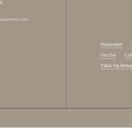
s
johnsmith@exam
Jeg har lest og go
ageinterior.com
Håndverket
Om Oss
Col
Vilkår Og Beting