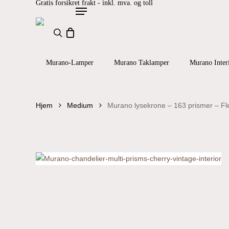
Gratis forsikret frakt - inkl. mva. og toll
Skip
search
Menu
to
main
content
Murano-Lamper
Murano Taklamper
Murano Inter
Hjem
Medium
Murano lysekrone – 163 prismer – Fle