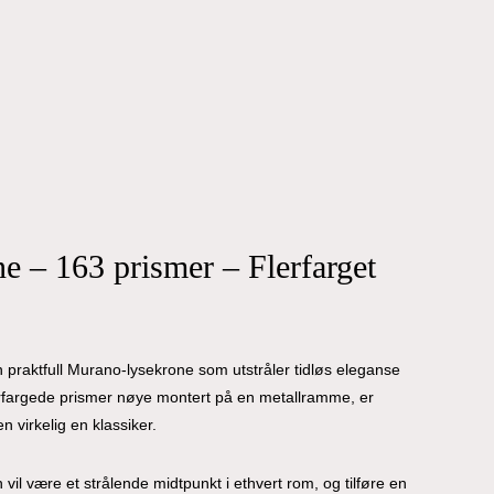
Close
Cart
e – 163 prismer – Flerfarget
praktfull Murano-lysekrone som utstråler tidløs eleganse
rfargede prismer nøye montert på en metallramme, er
n virkelig en klassiker.
l være et strålende midtpunkt i ethvert rom, og tilføre en