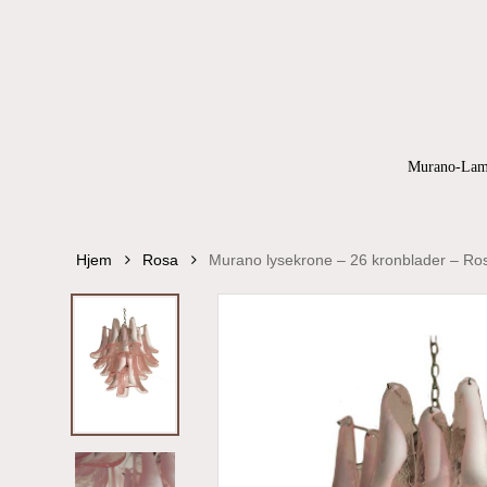
Skip
to
main
content
Products
search
Hit enter to
Murano-Lam
Hjem
Rosa
Murano lysekrone – 26 kronblader – Ro