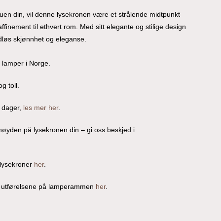
stuen din, vil denne lysekronen være et strålende midtpunkt
ffinement til ethvert rom. Med sitt elegante og stilige design
dløs skjønnhet og eleganse.
o lamper i Norge.
g toll.
 dager,
les mer her
.
/høyden på lysekronen din – gi oss beskjed i
 lysekroner
her
.
ge utførelsene på lamperammen
her
.