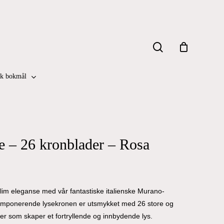
Close
search
Cart
k bokmål
 – 26 kronblader – Rosa
lim eleganse med vår fantastiske italienske Murano-
 imponerende lysekronen er utsmykket med 26 store og
r som skaper et fortryllende og innbydende lys.