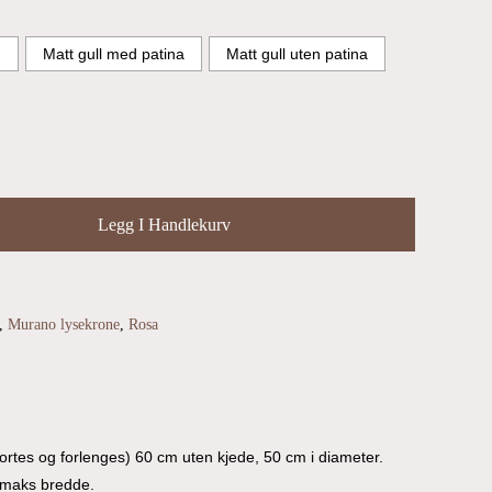
m
Matt gull med patina
Matt gull uten patina
Legg I Handlekurv
,
Murano lysekrone
,
Rosa
rtes og forlenges) 60 cm uten kjede, 50 cm i diameter.
 maks bredde.