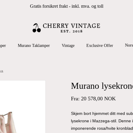
Gratis forsikret frakt - inkl. mva. og toll
Cart
 search or ESC to close
Nors
per
Murano Taklamper
Vintage
Exclusive Offer
sa
Murano lysekrone
Fra:
20 578,00
NOK
Skjem bort hjemmet ditt med sub
lysekrone i Mazzega-stil. Denne
imponerende rosa/hvite kronblade