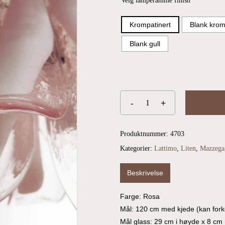
Velg lamperamme finish
Krompatinert
Blank kro
Blank gull
Produktnummer:
4703
Kategorier:
Lattimo
,
Liten
,
Mazzega
Beskrivelse
Farge: Rosa
Mål: 120 cm med kjede (kan forko
Mål glass: 29 cm i høyde x 8 cm