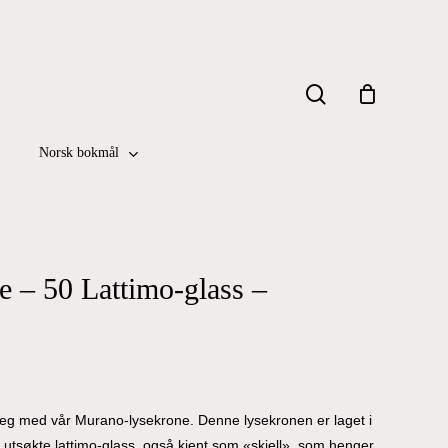
Close
search
Cart
Norsk bokmål
 – 50 Lattimo-glass –
reg med vår Murano-lysekrone. Denne lysekronen er laget i
 50 utsøkte lattimo-glass, også kjent som «skjell», som henger