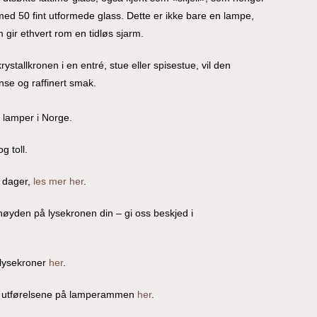
d 50 fint utformede glass. Dette er ikke bare en lampe,
gir ethvert rom en tidløs sjarm.
stallkronen i en entré, stue eller spisestue, vil den
nse og raffinert smak.
o lamper i Norge.
g toll.
 dager,
les mer her
.
/høyden på lysekronen din – gi oss beskjed i
 lysekroner
her
.
ge utførelsene på lamperammen
her
.