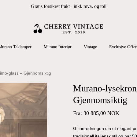
Gratis forsikret frakt - inkl. mva. og toll
Cart
 search or ESC to close
Murano Taklamper
Murano Interiør
Vintage
Exclusive Offer
imo-glass – Gjennomsiktig
Murano-lysekrone
Gjennomsiktig
Fra:
30 885,00
NOK
Gi innredningen din et elegant p
tradisjonell italiensk stil og har