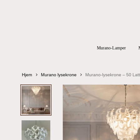
Skip
to
main
content
Products
search
Hit enter to
Murano-Lamper
Hjem
Murano lysekrone
Murano-lysekrone – 50 Latt