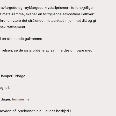
vfargede og røykfargede krystallprismer i to forskjellige
nt metallramme, skaper en fortryllende atmosfære i ethvert
ronen være det strålende midtpunktet i hjemmet ditt og gi
ensk raffinement.
d en skinnende gullramme.
relsen, se de siste bildene av samme design, bare med
o lamper i Norge.
g toll.
 dager,
les mer her
.
/høyden på lysekronen din – gi oss beskjed i