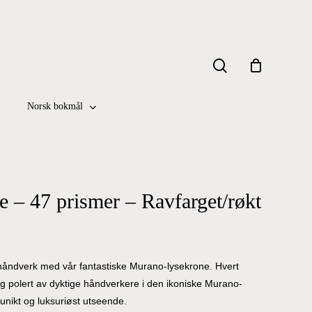
Close
search
Cart
Norsk bokmål
 – 47 prismer – Ravfarget/røkt
 håndverk med vår fantastiske Murano-lysekrone. Hvert
og polert av dyktige håndverkere i den ikoniske Murano-
 unikt og luksuriøst utseende.