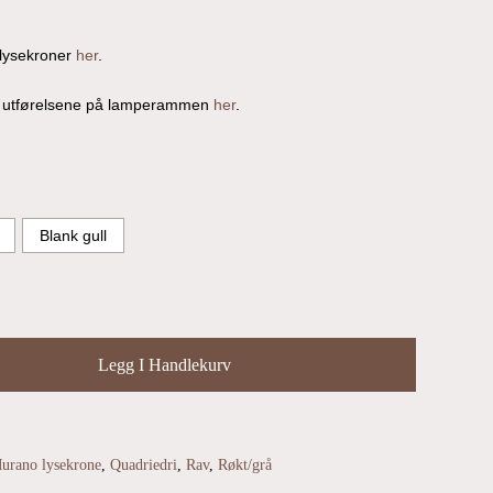
 lysekroner
her
.
ge utførelsene på lamperammen
her
.
Blank gull
Legg I Handlekurv
urano lysekrone
,
Quadriedri
,
Rav
,
Røkt/grå