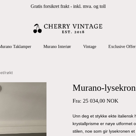
Gratis forsikret frakt - inkl. mva. og toll
Cart
 search or ESC to close
Murano Taklamper
Murano Interiør
Vintage
Exclusive Offer
et/røkt
Murano-lysekrone
Fra:
25 034,00
NOK
Unn deg et stykke ekte italiensk
krystallprisme er nøye utformet 
stilen, noe som gir lysekronen et