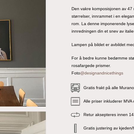
Den vakre komposisjonen av 47 ra
størrelser, innrammet i en elega
rom. La denne imponerende lysek
innredningen din et snev av itali
Lampen på bildet er avbildet me
For å bedre kunne bedømme stør
rosafargede prismer.
Foto
@designandnicethings
Gratis frakt på alle Muran
Alle priser inkluderer MVA o
Retur aksepteres innen 14
Gratis justering av kjeden