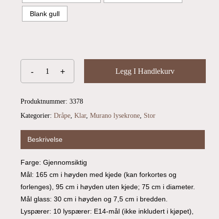
Blank gull
Legg I Handlekurv
Produktnummer:
3378
Kategorier:
Dråpe
,
Klar
,
Murano lysekrone
,
Stor
Beskrivelse
Farge: Gjennomsiktig
Mål: 165 cm i høyden med kjede (kan forkortes og
Du har ingen produkter i handlekurven.
forlenges), 95 cm i høyden uten kjede; 75 cm i diameter.
Mål glass: 30 cm i høyden og 7,5 cm i bredden.
Go To Shop
Lyspærer: 10 lyspærer: E14-mål (ikke inkludert i kjøpet),