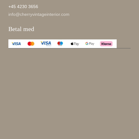
+45 4230 3656
info@cherryvintageinterior.com
Betal med
Enjoy 15 %
Meld deg på nyhetsbrevet vårt.
johnsmith@example.com
Send
Din