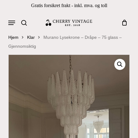
Skip
Gratis forsikret frakt - inkl. mva. og toll
to
Close
Cart
Cart
main
Menu
Products
content
search
search
Hjem
Klar
Murano Lysekrone – Dråpe – 75 glass –
Gjennomsiktig