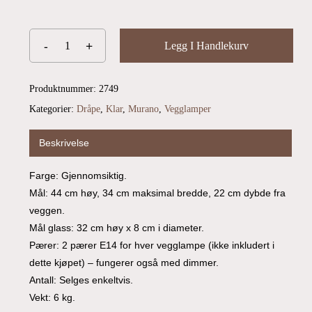
Du har ingen produkter i handlekurven.
Go To Shop
Legg I Handlekurv
Produktnummer:
2749
Kategorier:
Dråpe
,
Klar
,
Murano
,
Vegglamper
Beskrivelse
Farge: Gjennomsiktig.
Mål: 44 cm høy, 34 cm maksimal bredde, 22 cm dybde fra
veggen.
Mål glass: 32 cm høy x 8 cm i diameter.
Pærer: 2 pærer E14 for hver vegglampe (ikke inkludert i
dette kjøpet) – fungerer også med dimmer.
Antall: Selges enkeltvis.
Vekt: 6 kg.