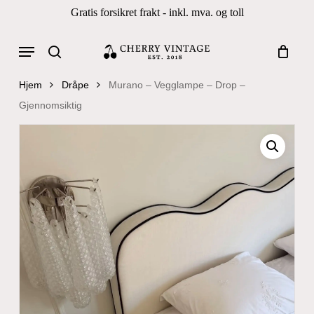
Skip
Gratis forsikret frakt - inkl. mva. og toll
to
Close
Cart
Cart
main
Menu
Products
content
search
search
Hjem
Dråpe
Murano – Vegglampe – Drop –
Gjennomsiktig