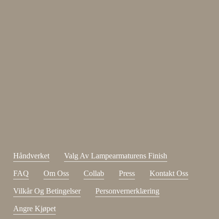
Enjoy 15 %
Meld deg på nyhetsbrevet vårt.
johnsmith@example.com
Send
Din
e-
Jeg har lest og godtatt
kjøpsvilkår
.
post
Håndverket
Valg Av Lampearmaturens Finish
FAQ
Om Oss
Collab
Press
Kontakt Oss
Vilkår Og Betingelser
Personvernerklæring
Angre Kjøpet