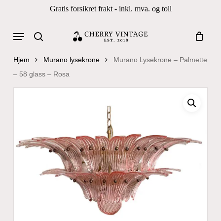
Skip
Gratis forsikret frakt - inkl. mva. og toll
to
Close
Cart
Cart
main
Menu
Products
content
search
search
Hjem
Murano lysekrone
Murano Lysekrone – Palmette
– 58 glass – Rosa