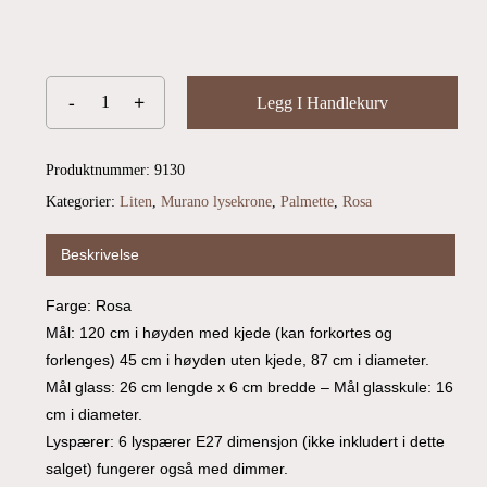
Du har ingen produkter i handlekurven.
Go To Shop
Legg I Handlekurv
Produktnummer:
9130
Kategorier:
Liten
,
Murano lysekrone
,
Palmette
,
Rosa
Beskrivelse
Farge: Rosa
Mål: 120 cm i høyden med kjede (kan forkortes og
forlenges) 45 cm i høyden uten kjede, 87 cm i diameter.
Mål glass: 26 cm lengde x 6 cm bredde – Mål glasskule: 16
cm i diameter.
Lyspærer: 6 lyspærer E27 dimensjon (ikke inkludert i dette
salget) fungerer også med dimmer.