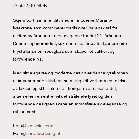
29 452,00
NOK
Skjem bort hjemmet ditt med en moderne Murano-
lysekrone som kombinerer tradisjonell italiensk stil fra
midten av århundret med eleganse fra det 21. århundre.
Denne imponerende lysekronen består av 58 fjærformede
krystallprismer i roséglass som skaper et vakkert og
fortryllende lys.
Med sitt elegante og moderne design er denne lysekronen
et imponerende blikkfang som vil gi ethvert rom en følelse
av luksus og stil. Enten den henger over spisebordet, i
stuen eller i en entré, vil det strålende lyset og den
fortryllende designen skape en atmosfære av eleganse og
raffinement.
Foto
@smukskincare
Foto
@socialworksmgmt