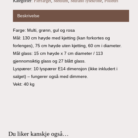
Kategorier:
Flerfarget
,
Medium
,
Murano lysekrone
,
Poliedri
Beskrivelse
Farge: Multi, grønn, gul og rosa
Mål: 130 cm høyde med kjetting (kan forkortes og
forlenges), 75 cm høyde uten kjetting, 60 cm i diameter.
Mål glass: 15 cm høyde x 7 cm diameter / 113
gjennomsiktig glass og 27 blått glass.
Lyspærer: 10 lyspærer E14 dimensjon (ikke inkludert i
salget) – fungerer også med dimmere.
Vekt: 40 kg
Du har ingen produkter i handlekurven.
Go To Shop
Du liker kanskje også…