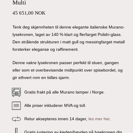
Multi
45 651,00
NOK
Tenk deg skjønnheten til denne elegante italienske Murano-
lysekronen, laget av 140 % klart og flerfarget Polidri-glass.
Den strålende strukturen i matt gull og messingfarget metall
forsterker eleganse og raffinement.
Denne vakre lysekronen passer perfekt til stuen, gangen
eller som et overbevisende midtpunkt over spisebordet, og
gir ethvert rom en tidløs sjarm.
Gratis frakt på alle Murano lamper i Norge.
Alle priser inkluderer MVA og toll.
Retur aksepteres innen 14 dager,
les mer her
.
Gratis justering av kjeden/høyden på lysekronen din