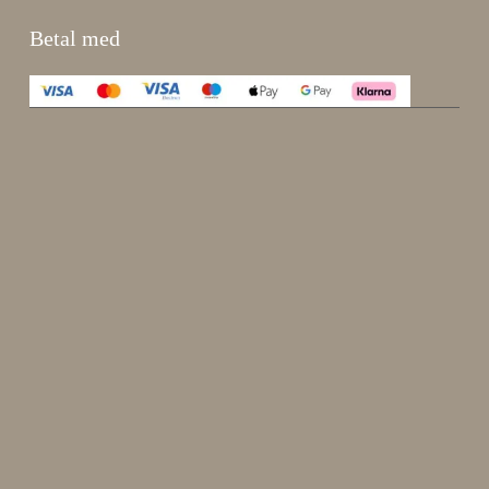
Betal med
Enjoy 15 %
Meld deg på nyhetsbrevet vårt.
johnsmith@example.com
Send
Din
e-
Jeg har lest og godtatt
kjøpsvilkår
.
post