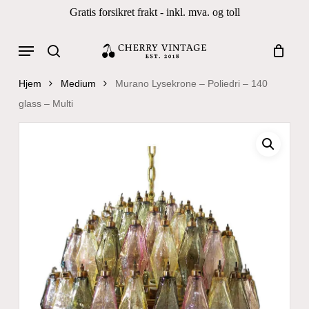
Skip
Gratis forsikret frakt - inkl. mva. og toll
to
Close
Cart
Cart
main
Menu
Products
content
search
search
Hjem
Medium
Murano Lysekrone – Poliedri – 140
glass – Multi